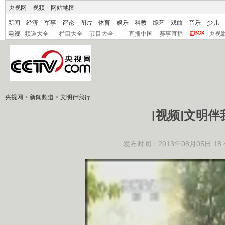
央视网
|
视频
|
网站地图
新闻
经济
军事
评论
图片
体育
娱乐
科教
综艺
戏曲
音乐
少儿
电视
频道大全
栏目大全
节目大全
直播中国
赛事直播
央视
央视网
>
新闻频道
>
文明伴我行
[视频]文明
发布时间：2013年08月05日 18:4