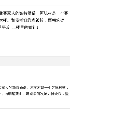
家》 20140220
受客家人的独特婚俗。河坑村是一个客
2014-02-20 18:20:11
大楼。和贵楼背靠虎被岭，面朝笔架
百山百川行 第二百零九
集 最美武夷山下《远方
—博平岭 土楼里的婚礼）
的家》 20140219
2014-02-19 18:31:21
百山百川行 第二百零八
集 丹霞泰宁 新韵古城
《远方的家》 20140218
2014-02-18 19:13:04
百山百川行 第二百零七
集 武夷访茶《远方的
家》 20140217
客家人的独特婚俗。河坑村是一个客家村落，
岭，面朝笔架山。建造者简次屏力排众议，坚
2014-02-17 18:23:02
百山百川行 第二百零六
集 走岭阳古道 赏美丽九