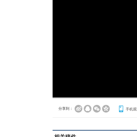
加
载
/
完
成
:
0%
分享到：
手机观