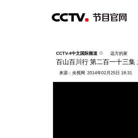
首页
直播
节目单
综合
新闻
财经
综艺
中文国际
体
CCTV-4中文国际频道
远方的家
百山百川行 第二百一十三集 土
来源：
央视网
2014年02月25日 18:31