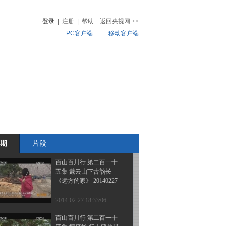
八集 南岭山脉 千年梅关
古道 《远方的家》
登录
|
注册
|
帮助
返回央视网
>>
20140304
PC客户端
移动客户端
2014-03-04 19:49:04
百山百川行 第二百一十
音
热榜
七集 戴云山 山与海的精
微视频
彩 《远方的家》
20140303
儿
音乐
体育赛事
农业农村
2014-03-03 18:36:35
百山百川行 第二百一十
六集 戴云山中访高人
《远方的家》 20140228
期
片段
2014-02-28 18:53:41
百山百川行 第二百一十
五集 戴云山下古韵长
《远方的家》 20140227
2014-02-27 18:33:06
百山百川行 第二百一十