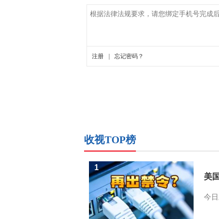
收视TOP榜
1
美
今日