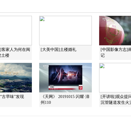
国]客家人为何在闽
[大美中国]土楼婚礼
[中国影像方志]
建土楼
记
霄“古早味”发现
《天网》 20191015 闪耀·漳
[开讲啦]观众提
州110
沉管隧道发生火