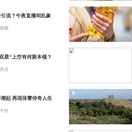
7
语引流？午夜直播间乱象
在线
8
I双星”上空有何新本领？
关注
9
年潮起 再现张謇传奇人生
十分