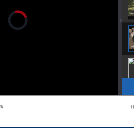
正
在
加
载
视
频
播
放
器。
播
画
静
放
质
音
速
(m)
度
看