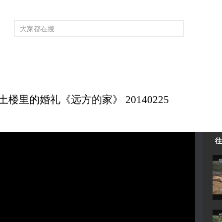
频道大全
栏目大全
片库
4K专区
听
育
电影
国防军事
电视剧
纪录
科教
戏曲
社会与法
少
楼里的婚礼《远方的家》 20140225
往