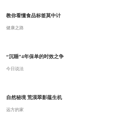
2014-02-05 18:45:04
教你看懂食品标签莫中计
《远方的家》特别节目
风雨徒步路 20140203
健康之路
2014-02-04 20:45:05
《远方的家》特别节目
探秘阿尔金山 20140204
“沉睡”4年保单的时效之争
今日说法
2014-02-04 20:45:04
百山百川行 第一百九十
八集 浙南“威尼斯”《远方
的家》 20140204
自然秘境 荒漠翠影蕴生机
2014-02-04 19:13:02
远方的家
百山百川行 第一百九十
七集 括苍山下的古村落
《远方的家》 20140203