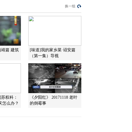
曲《远方的家》
换一组
20140214
2014-02-14 18:55:03
百山百川行 第二百零五
集 走闽赣边界 登武夷主
峰《远方的家》
20140213
2014-02-13 18:23:09
南靖篇 建筑
[味道]我的家乡菜·诏安篇
百山百川行 第二百零四
（第一集）导视
集 山水辉映龙虎山《远
方的家》 20140212
2014-02-12 19:41:02
百山百川行 第二百零三
集 走进井冈山《远方的
问苏权科：
《夕阳红》 20171118 老叶
家》 20140211
灾怎么办？
的倒霉事
2014-02-11 18:37:13
百山百川行 第二百零二
集 武功山下手艺多《远
方的家》 20140210