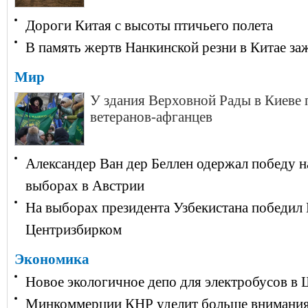
Дороги Китая с высоты птичьего полета
В память жертв Нанкинской резни в Китае за
Мир
У здания Верховной Рады в Киеве
ветеранов-афганцев
Александер Ван дер Беллен одержал победу н
выборах в Австрии
На выборах президента Узбекистана победил
Центризбирком
Экономика
Новое экологичное депо для электробусов в
Минкоммерции КНР уделит больше внимания