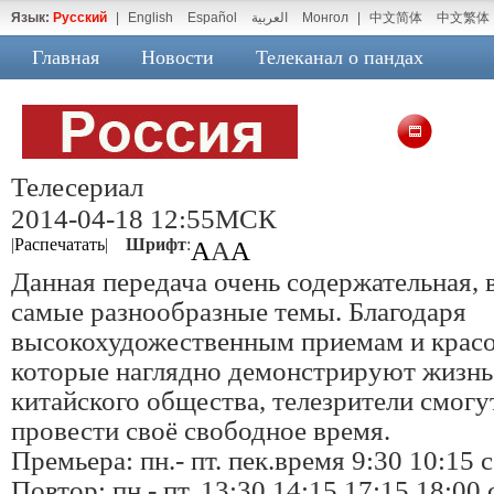
Язык:
Русский
|
English
Español
العربية
Монгол
|
中文简体
中文繁体
Главная
Новости
Телеканал о пандах
Телесериал
2014-04-18 12:55МСК
|
Распечатать
|
Шрифт
:
A
A
A
Данная передача очень содержательная, 
самые разнообразные темы. Благодаря
высокохудожественным приемам и крас
которые наглядно демонстрируют жизнь
китайского общества, телезрители смог
провести своё свободное время.
Премьера: пн.- пт. пек.время 9:30 10:15 с
Повтор: пн.- пт. 13:30,14:15 17:15,18:00 