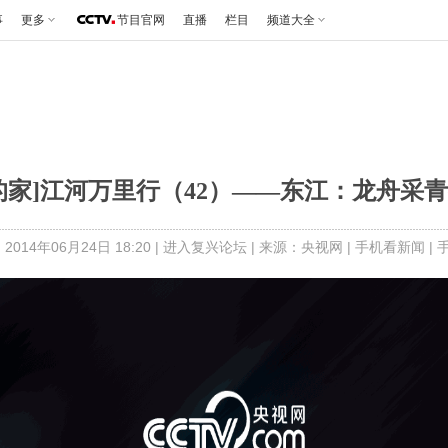
事
更多
节目官网
直播
栏目
频道大全
的家]江河万里行（42）——东江：龙舟采
2014年06月24日 18:20 |
进入复兴论坛
| 来源：央视网 |
手机看新闻
|