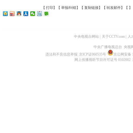
【
打印
】【
举报/纠错
】【
复制链接
】【
转发邮件
】【
】
中央电视台网站
|
关于CCTV.com
|
人
中央广播电视总台 央视
违法和不良信息举报
京ICP证060535号
京公网安备 11
网上传播视听节目许可证号 0102002