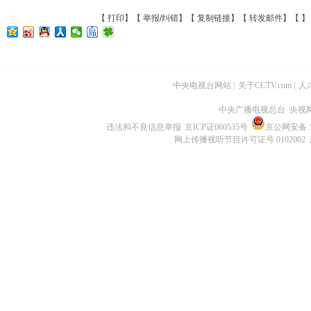
【
打印
】【
举报/纠错
】【
复制链接
】【
转发邮件
】【
】
中央电视台网站
|
关于CCTV.com
|
人
中央广播电视总台 央视
违法和不良信息举报
京ICP证060535号
京公网安备 11
网上传播视听节目许可证号 0102002