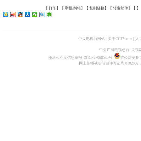
【
打印
】【
举报/纠错
】【
复制链接
】【
转发邮件
】【
】
中央电视台网站
|
关于CCTV.com
|
人
中央广播电视总台 央视
违法和不良信息举报
京ICP证060535号
京公网安备 11
网上传播视听节目许可证号 0102002