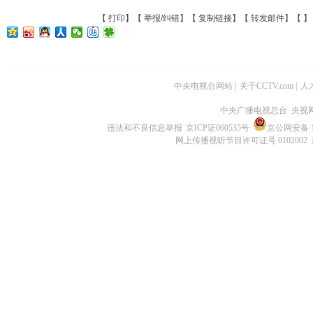
【
打印
】【
举报/纠错
】【
复制链接
】【
转发邮件
】【
】
中央电视台网站
|
关于CCTV.com
|
人
中央广播电视总台 央视
违法和不良信息举报
京ICP证060535号
京公网安备 11
网上传播视听节目许可证号 0102002