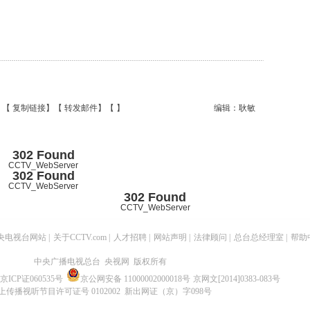
】【
复制链接
】【
转发邮件
】【
】
编辑：耿敏
302 Found
CCTV_WebServer
302 Found
CCTV_WebServer
302 Found
CCTV_WebServer
央电视台网站
|
关于CCTV.com
|
人才招聘
|
网站声明
|
法律顾问
|
总台总经理室
|
帮助
中央广播电视总台 央视网 版权所有
京ICP证060535号
京公网安备 11000002000018号
京网文[2014]0383-083号
上传播视听节目许可证号 0102002 新出网证（京）字098号