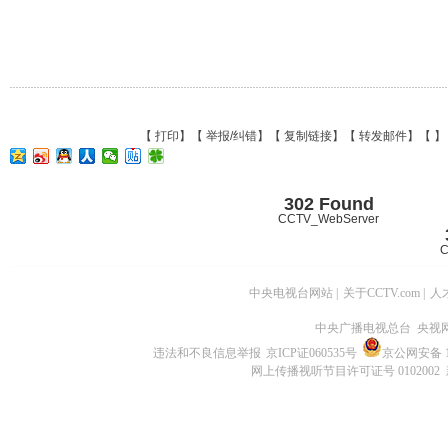
【
打印
】【
举报/纠错
】【
复制链接
】【
转发邮件
】【
】
302 Found
CCTV_WebServer
C
中央电视台网站
|
关于CCTV.com
|
人
中央广播电视总台 央视
违法和不良信息举报
京ICP证060535号
京公网安备 11
网上传播视听节目许可证号 0102002