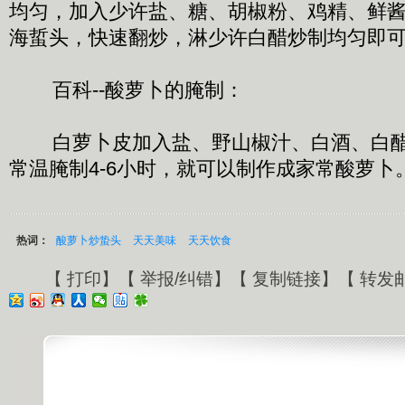
均匀，加入少许盐、糖、胡椒粉、鸡精、鲜
海蜇头，快速翻炒，淋少许白醋炒制均匀即
百科--酸萝卜的腌制：
白萝卜皮加入盐、野山椒汁、白酒、白醋
常温腌制4-6小时，就可以制作成家常酸萝卜
热词：
酸萝卜炒蛰头
天天美味
天天饮食
【
打印
】【
举报/纠错
】【
复制链接
】【
转发