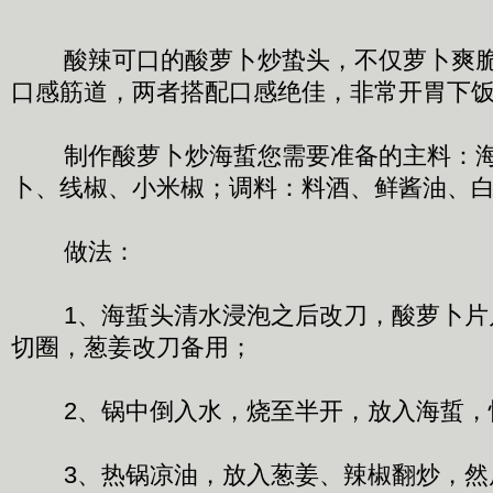
酸辣可口的酸萝卜炒蛰头，不仅萝卜爽脆
口感筋道，两者搭配口感绝佳，非常开胃下
制作酸萝卜炒海蜇您需要准备的主料：海
卜、线椒、小米椒；调料：料酒、鲜酱油、
做法：
1、海蜇头清水浸泡之后改刀，酸萝卜片
切圈，葱姜改刀备用；
2、锅中倒入水，烧至半开，放入海蜇，
3、热锅凉油，放入葱姜、辣椒翻炒，然