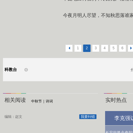
今夜月明人尽望，不知秋思落谁
<
1
2
3
4
5
6
>
科教台
相关阅读
实时热点
中秋节
|
诗词
编辑：赵文
我要纠错
李克强
长安街换金色护