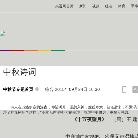
央视网首页
新闻
视频
经济
体育
军
中秋诗词
综合 2015年09月24日 16:30
A-
中秋节专题首页
诗人在万籁俱寂的深夜，仰望明月，凝想入神，丝丝寒意，轻轻袭来，不觉浮想
湿了桂花树吧？这样，“冷露无声湿桂花”的意境，就显得更悠远，更耐人寻思。
《十五夜望月》
（唐）王 建
中庭地白树栖鸦，冷露无声湿桂