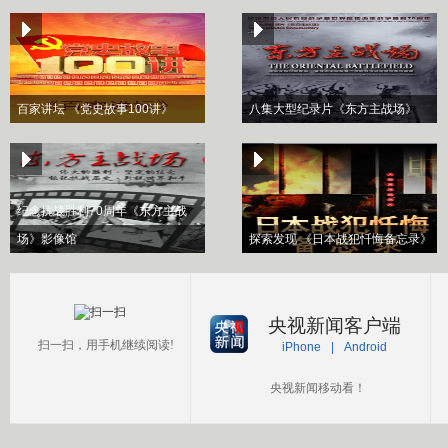
百家讲坛 《党史故事100讲》
八集大型纪录片《东方主战场》
纪念抗战胜利70周年《东方主战
场》影像馆
探索发现 《日本战犯忏悔备忘录》
央视新闻客户端
扫一扫，用手机继续阅读!
iPhone
|
Android
央视新闻移动看！