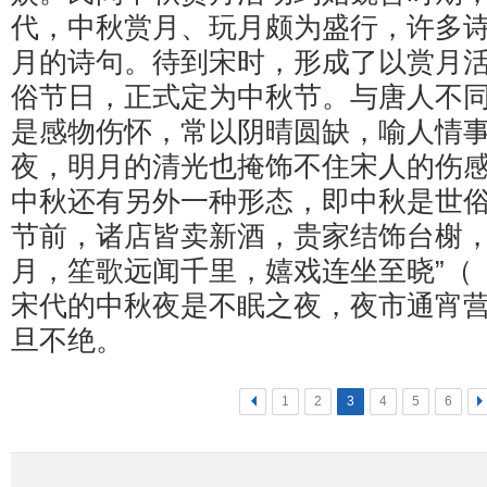
代，中秋赏月、玩月颇为盛行，许多
月的诗句。待到宋时，形成了以赏月
俗节日，正式定为中秋节。与唐人不
是感物伤怀，常以阴晴圆缺，喻人情
夜，明月的清光也掩饰不住宋人的伤
中秋还有另外一种形态，即中秋是世俗
节前，诸店皆卖新酒，贵家结饰台榭
月，笙歌远闻千里，嬉戏连坐至晓”（
宋代的中秋夜是不眠之夜，夜市通宵
旦不绝。
<
1
2
3
4
5
6
>