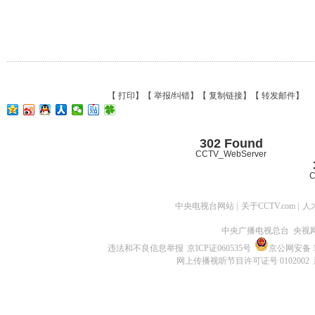
【
打印
】【
举报/纠错
】【
复制链接
】【
转发邮件
】
302 Found
CCTV_WebServer
C
中央电视台网站
|
关于CCTV.com
|
人
中央广播电视总台 央视
违法和不良信息举报
京ICP证060535号
京公网安备 11
网上传播视听节目许可证号 0102002