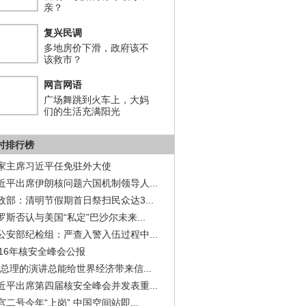
亲？
复兴民调
多地房价下滑，政府该不
该救市？
网言网语
广场舞跳到火车上，大妈
们的生活充满阳光
小时排行榜
家主席习近平任免驻外大使
近平出席伊朗核问题六国机制领导人...
政部：清明节假期首日祭扫民众达3...
罗斯否认与美国“私定”巴沙尔未来...
公安部纪检组：严查入警入伍过程中...
016年核安全峰会公报
李总理的演讲总能给世界经济带来信...
近平出席第四届核安全峰会并发表重...
宫二号今年“上岗” 中国空间站即...