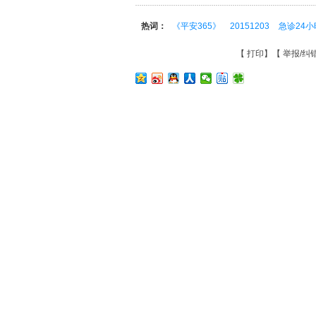
热词：
《平安365》
20151203
急诊24小
【
打印
】【
举报/纠