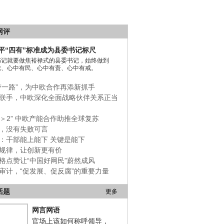
网评
平“四有”标准成为县委书记标尺
书记就要做焦裕禄式的县委书记，始终做到
党、心中有民、心中有责、心中有戒。
带一路”，为中欧合作再添新抓手
联手，中欧深化全面战略伙伴关系正当
+1＞2” 中欧产能合作助推全球复苏
，没有失败可言
：干部能上能下 关键是能下
规律，让创新更有价
格点赞让“中国好网民”蔚然成风
审计，“促发展、促反腐”的重要力量
话题
更多
网言网语
官场上该如何称呼领导，