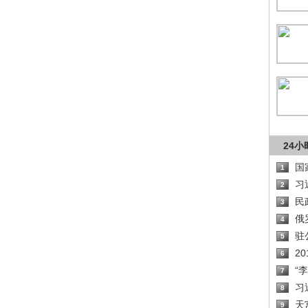
24
国
1
习
2
民
3
俄
4
驻
5
2
6
“
7
习
8
天
9