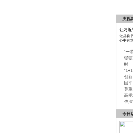
央视
让习近
做县委
心中有
“一
强强
时
“1
创新
国平
尊重
高规
依法
今日