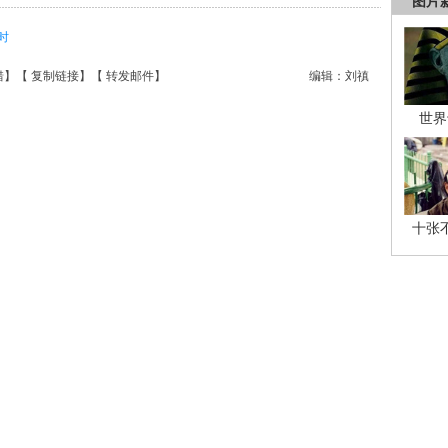
图片
时
错
】【
复制链接
】【
转发邮件
】
编辑：刘禛
世界
十张