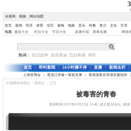
3
央视网
|
视频
|
网站地图
首页
新闻
经济
体育
综艺
春晚
戏曲
音乐
科教
青少
文化
艺术
电视
频道大全
栏目大全
节目大全
直播中国
赛事直播
网络
热词：
抗日战争
金浩茶油
巴以和谈
堵车
首页
即时新闻
24小时播不停
直播
新闻名栏
上海世博会
|
黑龙江伊春一客机失事
|
香港游客在菲律宾被劫持
|
中国网络电视台
>
新闻台
> 正文
被毒害的青春
发布时间:2011年03月15日 14:40 |
进入复兴论坛
| 来源