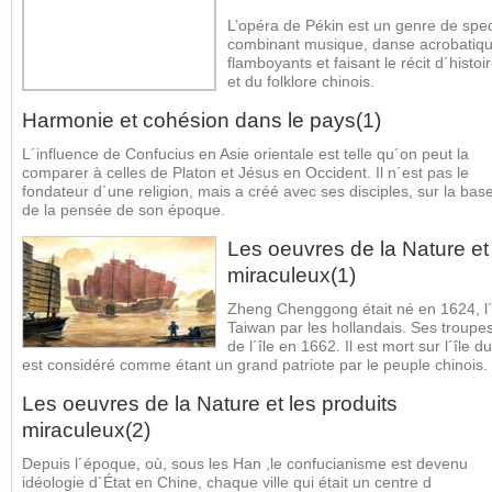
L’opéra de Pékin est un genre de spect
combinant musique, danse acrobatiqu
flamboyants et faisant le récit d´histo
et du folklore chinois.
Harmonie et cohésion dans le pays(1)
L´influence de Confucius en Asie orientale est telle qu´on peut la
comparer à celles de Platon et Jésus en Occident. Il n´est pas le
fondateur d´une religion, mais a créé avec ses disciples, sur la bas
de la pensée de son époque.
Les oeuvres de la Nature et 
miraculeux(1)
Zheng Chenggong était né en 1624, l´
Taiwan par les hollandais. Ses troupe
de l´île en 1662. Il est mort sur l´îl
est considéré comme étant un grand patriote par le peuple chinois.
Les oeuvres de la Nature et les produits
miraculeux(2)
Depuis l´époque, où, sous les Han ,le confucianisme est devenu
idéologie d´État en Chine, chaque ville qui était un centre d