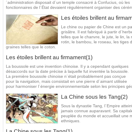
´administration disposait d´un temple consacré à Confucius, où les
fonctionnaires de l´État devaient régulièrement organiser des cér
Les étoiles brillent au firma
Le chine ou papier de Chine est un pa
grisâtre. Il est fabriqué à partir d´her
telles que le chanvre, le jute, le lin, l
rotin, le bambou, le roseau, les tiges d
graines telles que le coton.
Les étoiles brillent au firmament(1)
La boussole est une invention chinoise. Il y a cependant quelques
désaccords sur la date précise à laquelle fut inventée la boussole.
La première boussole chinoise n´était probablement pas conçue
pour la navigation, mais consistait en une pierre d´aimant utilisée
pour harmoniser l´énergie environnementale selon les principes g
La Chine sous les Tang(2)
Sous la dynastie Tang, l´Empire atteint
jamais connue auparavant. Sa capitale,
peuplée du monde et accueillait une 
ethniques.
La Chine sous les Tang(1)