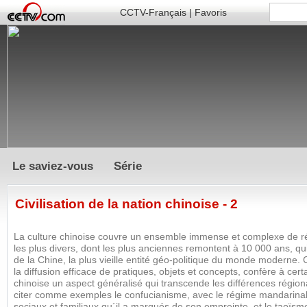
CCTV-Français
|
Favoris
Le saviez-vous
Série
Civilisation de la nation chinoise - 2
La culture chinoise couvre un ensemble immense et complexe de ré
les plus divers, dont les plus anciennes remontent à 10 000 ans, qui o
de la Chine, la plus vieille entité géo-politique du monde moderne. C
la diffusion efficace de pratiques, objets et concepts, confère à cert
chinoise un aspect généralisé qui transcende les différences région
citer comme exemples le confucianisme, avec le régime mandarinal 
sociaux et familiaux qu´il a marqués de son empreinte, et le taoïsme