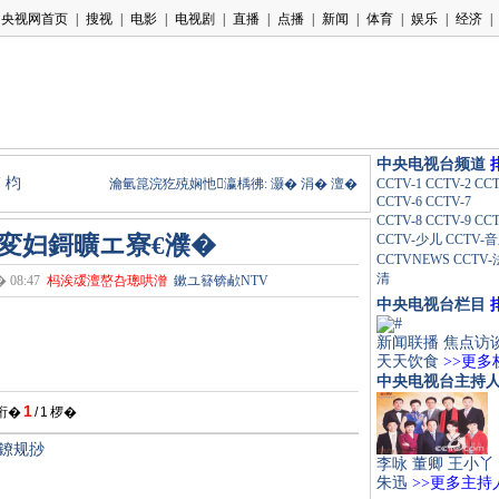
中央电视台频道
ｆ枃
瀹氫箟浣犵殑娴忚瀛楀彿:
灏�
涓�
澶�
CCTV-1
CCTV-2
CCT
CCTV-6
CCTV-7
CCTV-8
CCTV-9
CC
€変妇鎶曠エ寮€濮�
CCTV-少儿
CCTV-
CCTVNEWS
CCTV
清
08:47
杩涘叆澶嶅叴璁哄潧
鏉ユ簮锛欳NTV
中央电视台栏目
新闻联播
焦点访
天天饮食
>>更多
中央电视台主持
1
绗�
/
1
椤�
鐐规挱
李咏
董卿
王小丫
朱迅
>>更多主持