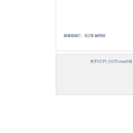
鎵撳嵃鏈〉
杞彂
鏀惰棌
关于CCTV
|
CCTV.com介绍