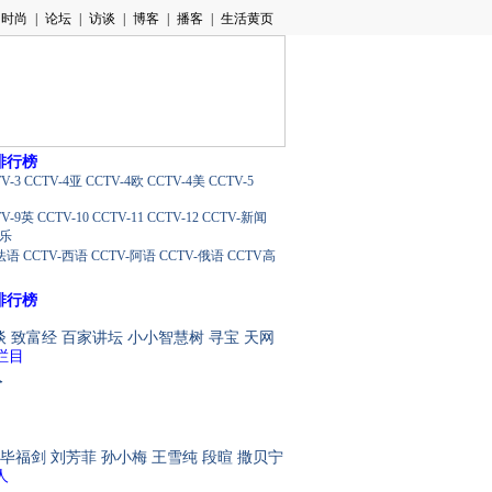
排行榜
V-3
CCTV-4亚
CCTV-4欧
CCTV-4美
CCTV-5
TV-9英
CCTV-10
CCTV-11
CCTV-12
CCTV-新闻
音乐
-法语
CCTV-西语
CCTV-阿语
CCTV-俄语
CCTV高
排行榜
谈
致富经
百家讲坛
小小智慧树
寻宝
天网
栏目
人
毕福剑
刘芳菲
孙小梅
王雪纯
段暄
撒贝宁
人