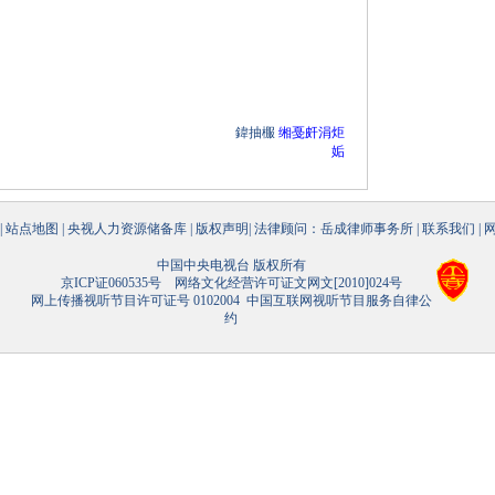
鍏抽棴
缃戞皯涓炬
姤
|
站点地图
|
央视人力资源储备库
|
版权声明
|
法律顾问：岳成律师事务所
|
联系我们
|
中国中央电视台 版权所有
京ICP证060535号
网络文化经营许可证文网文[2010]024号
网上传播视听节目许可证号 0102004
中国互联网视听节目服务自律公
约