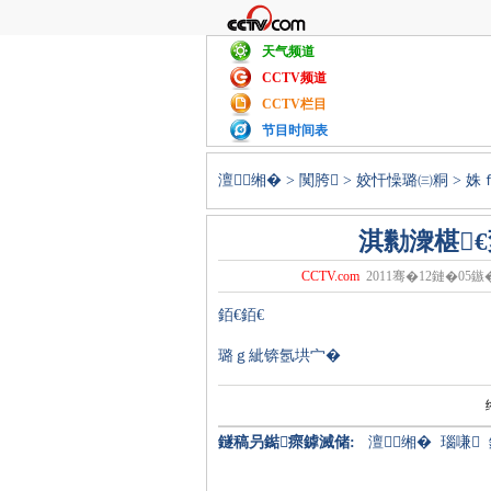
天气频道
CCTV频道
CCTV栏目
节目时间表
澶缃�
>
闃胯
>
姣忓懆璐㈢粡
> 姝
淇勬潨椹
CCTV.com
2011骞�12鏈�05鏃� 
銆€銆€
璐ｇ紪锛氬垬宀�
鐩稿叧鐑瘝鎼滅储:
澶缃�
瑙嗛