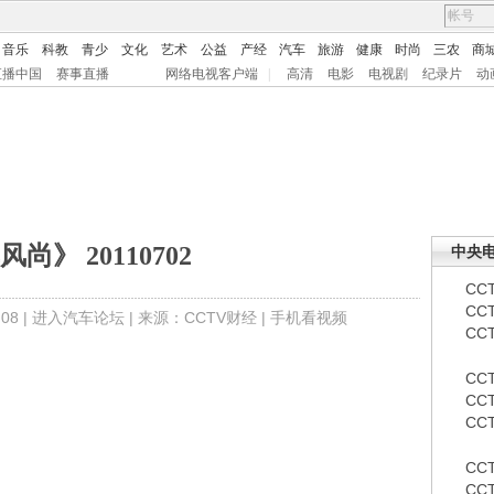
音乐
科教
青少
文化
艺术
公益
产经
汽车
旅游
健康
时尚
三农
商
直播中国
赛事直播
网络电视客户端
|
高清
电影
电视剧
纪录片
动
尚》 20110702
中央
CCT
CC
08 |
进入汽车论坛
| 来源：CCTV财经 |
手机看视频
CCT
CCT
CCT
CC
CC
CC