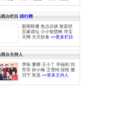
电视台栏目
排行榜
新闻联播
焦点访谈
致富经
百家讲坛
小小智慧树
寻宝
天网
天天饮食
>>更多栏目
电视台主持人
李咏
董卿
王小丫
毕福剑
刘
芳菲
孙小梅
王雪纯
段暄
撒
贝宁
朱迅
>>更多主持人