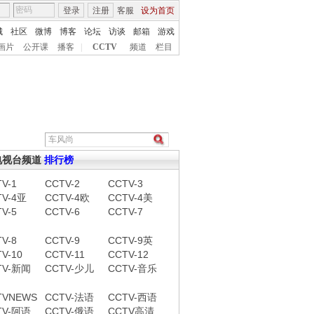
登录
注册
客服
设为首页
城
社区
微博
博客
论坛
访谈
邮箱
游戏
画片
公开课
播客
|
CCTV
频道
栏目
电视台频道
排行榜
V-1
CCTV-2
CCTV-3
TV-4亚
CCTV-4欧
CCTV-4美
V-5
CCTV-6
CCTV-7
V-8
CCTV-9
CCTV-9英
V-10
CCTV-11
CCTV-12
TV-新闻
CCTV-少儿
CCTV-音乐
TVNEWS
CCTV-法语
CCTV-西语
TV-阿语
CCTV-俄语
CCTV高清