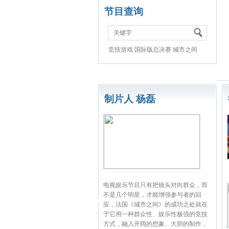
节目查询
关键字
竞技游戏
国际版总决赛
城市之间
制片人 杨磊
电视娱乐节目只有把镜头对向群众，而
不是几个明星，才能增强参与者的回
应，法国《城市之间》的成功之处就在
于它用一种群众性、娱乐性极强的竞技
方式，融入开阔的想象、大胆的制作，