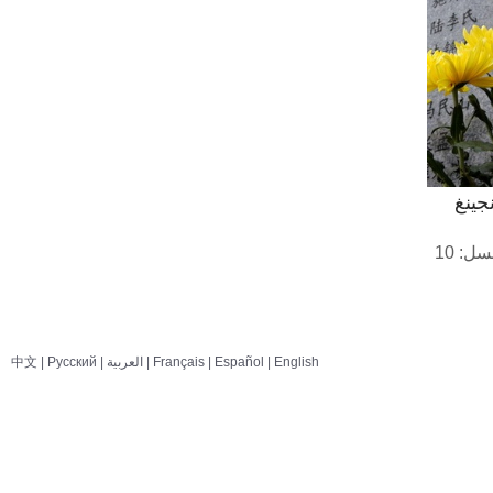
لاوسييانتسون – الجار يساعد
الجار، والقريب يساعد القريب
2016 12 01
نافذة على الصين: قرية
لونغهو القديمة – الامتنان
يجعل الربيع دافئا 2016 11 30
نافذة على الصين: قرية
تانغمان – الصدق والأمانة
2016 11 28
نافذة على الصين: قرية
دهشنغ – مقابلة السيئة
بالحسنة 2016 11 27
English
|
Español
|
Français
|
العربية
|
Pусский
|
中文
نافذة على الصين: قرية
ويتشن – الانسجام العائلي
مصدر الازدهار 2016 11 24