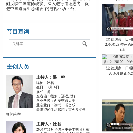
刻反映中国道德现状、深入进行道德思考、促
进中国道德生态建设”的电视互动平台。
节目查询
《道德观察（日播
关键字
20160123 梦开
（上）
主创人员
《道德观察（日播
20160119 谁
主持人：路一鸣
昵称：路易
生日：3月16日
属相：虎
座右铭：很多，还没想好
毕业学校：西安交通大学
业余爱好：读书、听音乐
最渴望的生活状态：古今多少事，
都付笑谈中
主持人：徐君
2004年11月份进入中央电视台社教