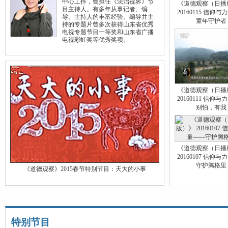
中心工作，曾担任《法治视界》节
《道德观察（日播
目主持人。有多年从事记者、编
20160115 信仰
导、主持人的丰富经验。编导并主
童年守护者
持的专题片曾多次获得山东省优秀
电视专题节目一等奖和山东省广播
电视彩虹奖等优秀奖项。
《道德观察（日播
20160111 信仰
别怕，有我
《道德观察（日播
20160107 信仰
守护腾格里
《道德观察》2015春节特别节目：天大的小事
特别节目