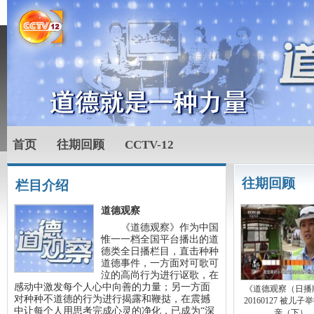
首页
往期回顾
CCTV-12
往期回顾
栏目介绍
道德观察
《道德观察》作为中国
惟一一档全国平台播出的道
德类全日播栏目，直击种种
道德事件，一方面对可歌可
泣的高尚行为进行讴歌，在
感动中激发每个人心中向善的力量；另一方面
《道德观察（日播
对种种不道德的行为进行揭露和鞭挞，在震撼
20160127 被儿
中让每个人用思考完成心灵的净化，已成为“深
亲（下）