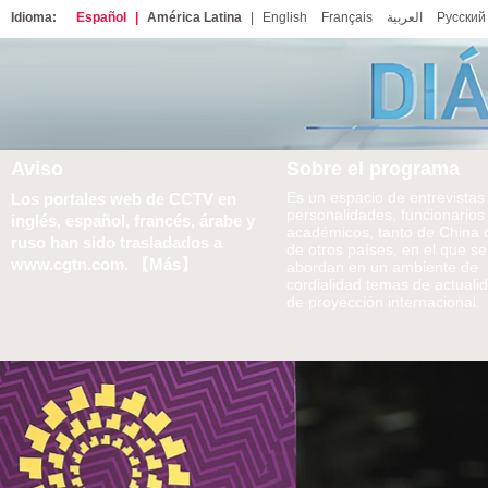
Idioma:
Español
|
América Latina
|
English
Français
العربية
Русский
Aviso
Sobre el programa
Es un espacio de entrevistas
Los portales web de CCTV en
personalidades, funcionarios
inglés, español, francés, árabe y
académicos, tanto de China
ruso han sido trasladados a
de otros países, en el que se
www.cgtn.com. 【Más】
abordan en un ambiente de
cordialidad temas de actuali
de proyección internacional.