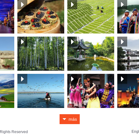
más
Engl
l Rights Reserved