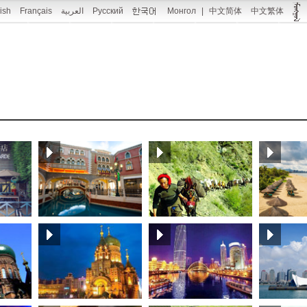
ish
Français
العربية
Русский
Монгол
|
中文简体
中文繁体