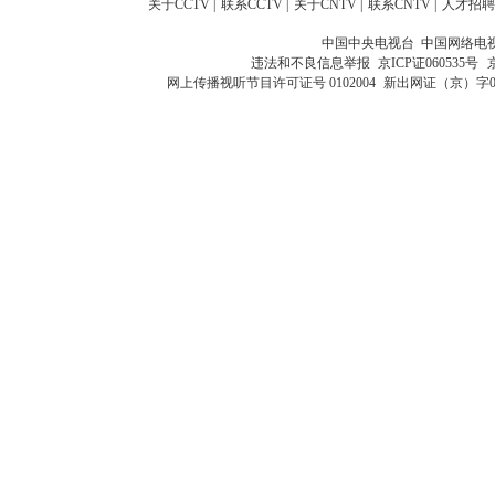
关于CCTV
|
联系CCTV
|
关于CNTV
|
联系CNTV
|
人才招聘
中国中央电视台 中国网络电
违法和不良信息举报
京ICP证060535号
网上传播视听节目许可证号 0102004
新出网证（京）字0