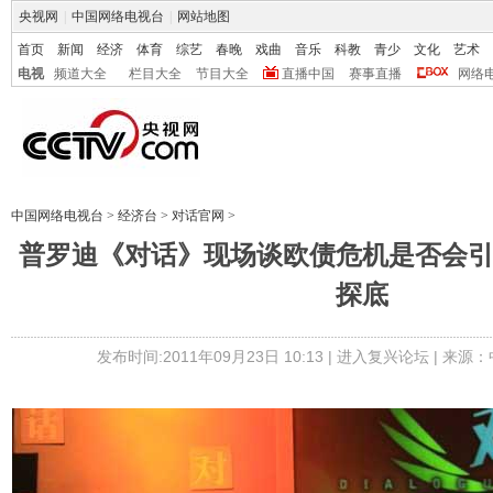
央视网
|
中国网络电视台
|
网站地图
首页
新闻
经济
体育
综艺
春晚
戏曲
音乐
科教
青少
文化
艺术
电视
频道大全
栏目大全
节目大全
直播中国
赛事直播
网络
中国网络电视台
>
经济台
>
对话官网
>
普罗迪《对话》现场谈欧债危机是否会
探底
发布时间:2011年09月23日 10:13 |
进入复兴论坛
| 来源