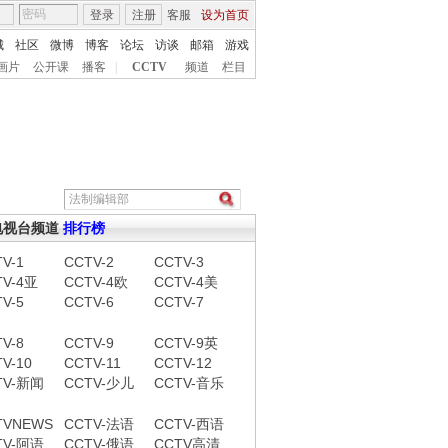
登录
注册
客服
设为首页
城
社区
微博
博客
论坛
访谈
邮箱
游戏
画片
公开课
播客
|
CCTV
频道
栏目
电视台频道
排行榜
V-1
CCTV-2
CCTV-3
TV-4亚
CCTV-4欧
CCTV-4美
V-5
CCTV-6
CCTV-7
V-8
CCTV-9
CCTV-9英
V-10
CCTV-11
CCTV-12
TV-新闻
CCTV-少儿
CCTV-音乐
TVNEWS
CCTV-法语
CCTV-西语
TV-阿语
CCTV-俄语
CCTV高清