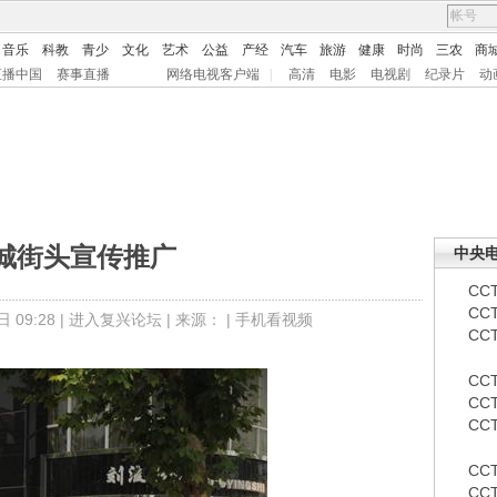
音乐
科教
青少
文化
艺术
公益
产经
汽车
旅游
健康
时尚
三农
商
直播中国
赛事直播
网络电视客户端
|
高清
电影
电视剧
纪录片
动
城街头宣传推广
中央
CCT
CC
09:28 |
进入复兴论坛
| 来源： |
手机看视频
CCT
CCT
CCT
CC
CC
CC