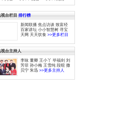
电视台栏目
排行榜
新闻联播
焦点访谈
致富经
百家讲坛
小小智慧树
寻宝
天网
天天饮食
>>更多栏目
电视台主持人
李咏
董卿
王小丫
毕福剑
刘
芳菲
孙小梅
王雪纯
段暄
撒
贝宁
朱迅
>>更多主持人