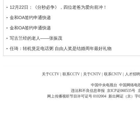
12月22日：《分秒必争》，四位老爸为爱向前冲！
金和OA签约申通快递
金和OA签约申通快递
写古兰经的老人——张振茂
任琦：转机煲足电话粥 自由人奖是结婚周年最好礼物
关于CCTV
|
联系CCTV
|
关于CNTV
|
联系CNTV
|
人才招聘
中国中央电视台 中国网络电
违法和不良信息举报
京ICP证060535号
网上传播视听节目许可证号 0102004
新出网证（京）字0