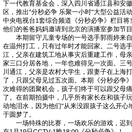
下一代教育基金会，深入四川省通江县和安
区，推出"分秒必争 乐聚一小时"大型公益活
中央电视台1套综合频道《分秒必争》栏目将
他们的爸爸妈妈邀请到北京的演播室参加节
本期留守儿童专场的一号选手郭雨婷来自
在温州打工，只有过年时才能回家。二号选
江，父亲在建筑工地从事灾后重建工作，母
家三口分居各地，一年也难得见一次面。三
川通江，父亲是农村大学生，跟妻子在上海
了，只跟父母见过五次面。本期《分秒必争
次难得的团聚机会，孩子们终于可以跟父母
了。在前期拍摄中，几乎所有家长在和孩子
动地泪水，因为他们"从来没跟孩子这么开心
于圆梦了。
一场特殊的比赛，一场欢乐的游戏，迟到
在1月19日CCTV-1晚18:00《分秒必争》！