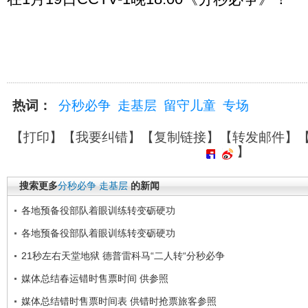
热词：
分秒必争
走基层
留守儿童
专场
【
打印
】【
我要纠错
】【
复制链接
】【
转发邮件
】
】
搜索更多
分秒必争
走基层
的新闻
各地预备役部队着眼训练转变砺硬功
各地预备役部队着眼训练转变砺硬功
21秒左右天堂地狱 德普雷科马“二人转“分秒必争
媒体总结春运错时售票时间 供参照
媒体总结错时售票时间表 供错时抢票旅客参照