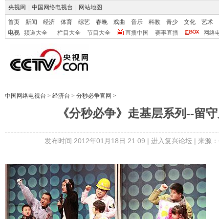
央视网
|
中国网络电视台
|
网站地图
首页
新闻
经济
体育
综艺
春晚
戏曲
音乐
科教
青少
文化
艺术
电视
频道大全
栏目大全
节目大全
直播中国
赛事直播
网络
中国网络电视台
>
经济台
>
分秒必争官网
>
《分秒必争》走基层系列--留
发布时间:2012年01月18日 21:09 |
进入复兴论坛
| 来源：