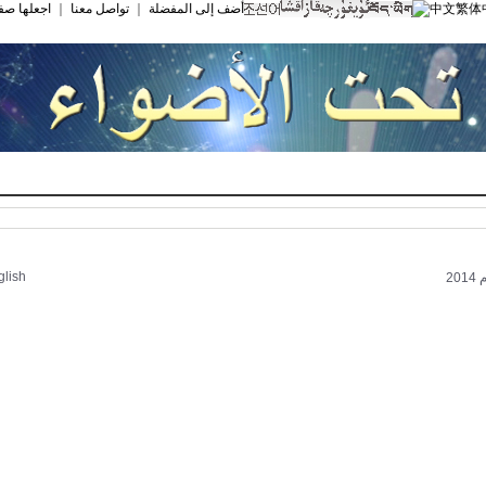
中文繁体
أضف إلى المفضلة
｜
تواصل معنا
｜
اجعلها صف
glish
2