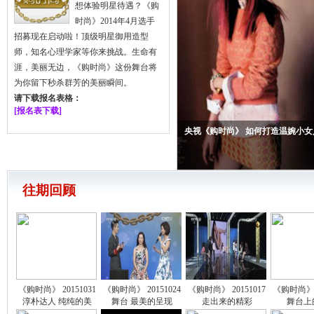
想体验明星待遇？《购
时尚》2014年4月选手
招募现在启动啦！顶级明星御用造型
师，知名心理学家等你来挑战。生命有
涯，美丽无边，《购时尚》这份舞台将
为你留下秒杀群芳的美丽瞬间。
请下载报名表格：
[报名表下载]
央视《购时尚》 如何打造温婉小女
往期回顾
《购时尚》 20151031
《购时尚》 20151024
《购时尚》 20151017
《购时尚》 2
淳朴达人 纯纯的美
舞台 最美的呈现
走出来的精彩
舞台上