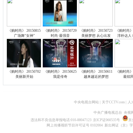
《购时尚》 20150815
《购时尚》 20150729
《购时尚》 20150723
《购时尚》 2
广场舞“女神”
时尚·最强音
美丽梦想 从心出发
淳朴达人
《购时尚》 20150702
《购时尚》 20150625
《购时尚》 20150611
《购时尚》 2
美丽新开始
我是传奇
越来越近的梦想
最炫
中央电视台网站
|
关于CCTV.com
|
人
中央广播电视总台 央视
违法和不良信息举报电话:010-88047123
京ICP证060535号
京公
网上传播视听节目许可证号 0102004 新出网证（京）字