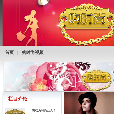
首页
|
购时尚视频
毛呢短外套打造冬日黄金比例
央视《购时尚》 如何选择适合自
栏目介绍
想成为时尚达人？