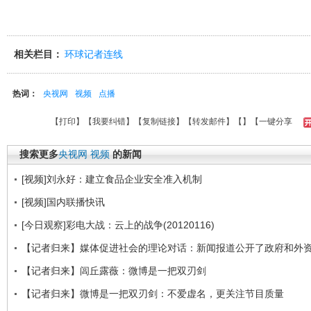
相关栏目：
环球记者连线
热词：
央视网
视频
点播
【
打印
】【
我要纠错
】【
复制链接
】【
转发邮件
】【
】
【一键分享
搜索更多
央视网
视频
的新闻
[视频]刘永好：建立食品企业安全准入机制
[视频]国内联播快讯
[今日观察]彩电大战：云上的战争(20120116)
【记者归来】媒体促进社会的理论对话：新闻报道公开了政府和外
【记者归来】闾丘露薇：微博是一把双刃剑
【记者归来】微博是一把双刃剑：不爱虚名，更关注节目质量