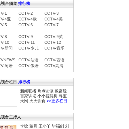
电视台频道
排行榜
V-1
CCTV-2
CCTV-3
TV-4亚
CCTV-4欧
CCTV-4美
V-5
CCTV-6
CCTV-7
V-8
CCTV-9
CCTV-9英
V-10
CCTV-11
CCTV-12
TV-新闻
CCTV-少儿
CCTV-音乐
TVNEWS
CCTV-法语
CCTV-西语
TV-阿语
CCTV-俄语
CCTV高清
电视台栏目
排行榜
新闻联播
焦点访谈
致富经
百家讲坛
小小智慧树
寻宝
天网
天天饮食
>>更多栏目
电视台主持人
李咏
董卿
王小丫
毕福剑
刘