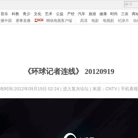
音乐
科教
青少
文化
艺术
公益
产经
汽车
旅游
健康
时尚
三农
商
直播中国
赛事直播
网络电视客户端
|
高清
电影
电视剧
纪录片
动
《环球记者连线》 20120919
布时间:2012年09月19日 02:24 |
进入复兴论坛
| 来源：CNTV |
手机看视