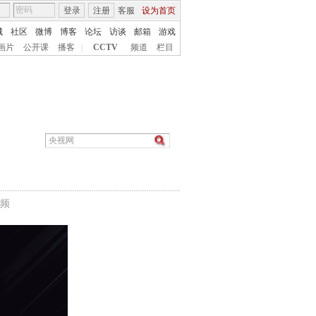
登录
注册
客服
设为首页
城
社区
微博
博客
论坛
访谈
邮箱
游戏
画片
公开课
播客
|
CCTV
频道
栏目
频