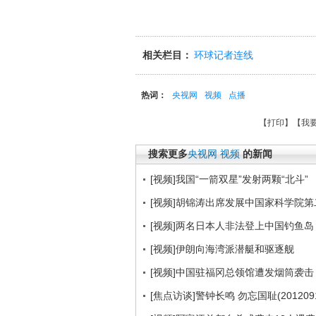
相关栏目：
环球记者连线
热词：
央视网
视频
点播
【
打印
】【
我
搜索更多
央视网
视频
的新闻
[视频]我国“一箭双星”发射两颗“北斗”
[视频]胡锦涛出席发展中国家科学院
[视频]两名日本人非法登上中国钓鱼
[视频]伊朗向海湾派潜艇和驱逐舰
[视频]中国驻福冈总领馆遭发烟筒袭击
[焦点访谈]警钟长鸣 勿忘国耻(2012091