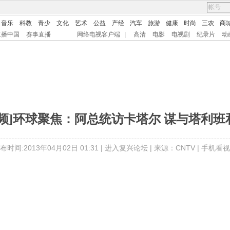
音乐
科教
青少
文化
艺术
公益
产经
汽车
旅游
健康
时尚
三农
商
直播中国
赛事直播
网络电视客户端
|
高清
电影
电视剧
纪录片
动
视频]环球聚焦：阿总统访卡塔尔 谋与塔利班
布时间:2013年04月02日 01:31 |
进入复兴论坛
| 来源：CNTV |
手机看视