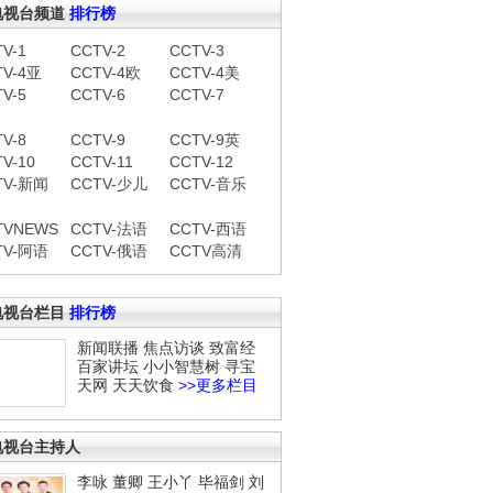
电视台频道
排行榜
V-1
CCTV-2
CCTV-3
TV-4亚
CCTV-4欧
CCTV-4美
V-5
CCTV-6
CCTV-7
V-8
CCTV-9
CCTV-9英
V-10
CCTV-11
CCTV-12
TV-新闻
CCTV-少儿
CCTV-音乐
TVNEWS
CCTV-法语
CCTV-西语
TV-阿语
CCTV-俄语
CCTV高清
电视台栏目
排行榜
新闻联播
焦点访谈
致富经
百家讲坛
小小智慧树
寻宝
天网
天天饮食
>>更多栏目
电视台主持人
李咏
董卿
王小丫
毕福剑
刘