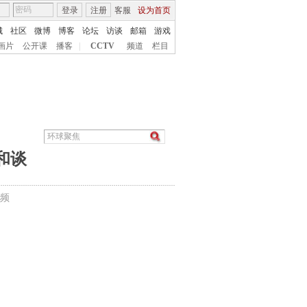
登录
注册
客服
设为首页
城
社区
微博
博客
论坛
访谈
邮箱
游戏
画片
公开课
播客
|
CCTV
频道
栏目
和谈
频