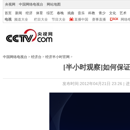
央视网
|
中国网络电视台
|
网站地图
首页
新闻
经济
体育
综艺
春晚
戏曲
音乐
科教
青少
文化
艺术
电视
频道大全
栏目大全
节目大全
直播中国
赛事直播
网络
中国网络电视台
>
经济台
>
经济半小时官网
>
[半小时观察]如何保证营
发布时间:2012年04月21日 23:26 |
进