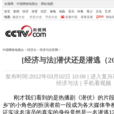
央视网
|
中国网络电视台
|
网站地图
首页
新闻
经济
体育
综艺
春晚
戏曲
音乐
科教
青少
文化
艺术
电视
频道大全
栏目大全
节目大全
直播中国
赛事直播
网络
中国网络电视台
>
经济台
>
经济与法官网
>
[经济与法]潜伏还是潜逃（201
发布时间:2012年03月02日 10:06 |
进入复兴
经济与法 |
手机看视频
刚才我们看到的是热播剧《潜伏》的片段
乡”的小角色的扮演者前一段成为各大媒体争
证实这名演员的真实的身份竟然是一名潜逃13