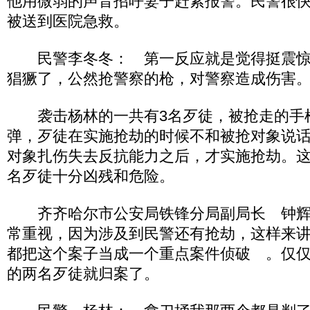
他用微弱的声音招呼妻子赶紧报警。民警很
被送到医院急救。
民警李冬冬： 第一反应就是觉得挺震惊
猖獗了，公然抢警察的枪，对警察造成伤害
袭击杨林的一共有3名歹徒，被抢走的手枪
弹，歹徒在实施抢劫的时候不和被抢对象说
对象扎伤失去反抗能力之后，才实施抢劫。
名歹徒十分凶残和危险。
齐齐哈尔市公安局铁锋分局副局长 钟辉
常重视，因为涉及到民警还有抢劫，这样来
都把这个案子当成一个重点案件侦破 。仅仅
的两名歹徒就归案了。