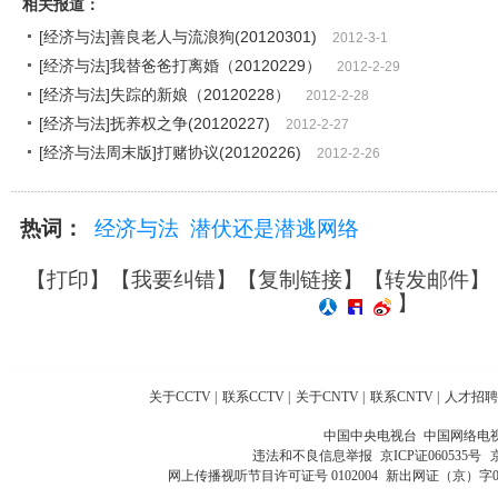
相关报道：
[经济与法]善良老人与流浪狗(20120301)
2012-3-1
[经济与法]我替爸爸打离婚（20120229）
2012-2-29
[经济与法]失踪的新娘（20120228）
2012-2-28
[经济与法]抚养权之争(20120227)
2012-2-27
[经济与法周末版]打赌协议(20120226)
2012-2-26
热词：
经济与法
潜伏还是潜逃网络
【
打印
】【
我要纠错
】【
复制链接
】【
转发邮件
】
】
关于CCTV
|
联系CCTV
|
关于CNTV
|
联系CNTV
|
人才招聘
中国中央电视台 中国网络电
违法和不良信息举报
京ICP证060535号
网上传播视听节目许可证号 0102004
新出网证（京）字0