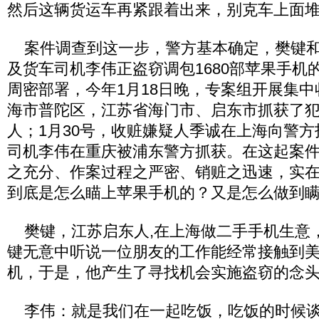
然后这辆货运车再紧跟着出来，别克车上面
案件调查到这一步，警方基本确定，樊键和
及货车司机李伟正盗窃调包1680部苹果手机
周密部署，今年1月18日晚，专案组开展集
海市普陀区，江苏省海门市、启东市抓获了
人；1月30号，收赃嫌疑人季诚在上海向警方
司机李伟在重庆被浦东警方抓获。在这起案
之充分、作案过程之严密、销赃之迅速，实
到底是怎么瞄上苹果手机的？又是怎么做到
樊键，江苏启东人,在上海做二手手机生意， 
键无意中听说一位朋友的工作能经常接触到
机，于是，他产生了寻找机会实施盗窃的念
李伟：就是我们在一起吃饭，吃饭的时候谈