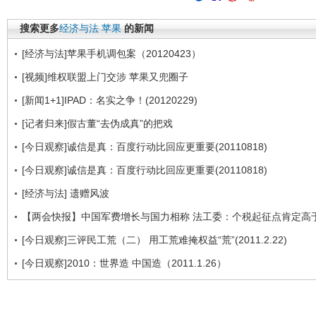
搜索更多
经济与法
苹果
的新闻
[经济与法]苹果手机调包案（20120423）
[视频]维权联盟上门交涉 苹果又兜圈子
[新闻1+1]IPAD：名实之争！(20120229)
[记者归来]假古董“去伪成真”的把戏
[今日观察]诚信是真：百度行动比回应更重要(20110818)
[今日观察]诚信是真：百度行动比回应更重要(20110818)
[经济与法] 遗赠风波
【两会快报】中国军费增长与国力相称 法工委：个税起征点肯定高于
[今日观察]三评民工荒（二） 用工荒难掩权益“荒”(2011.2.22)
[今日观察]2010：世界造 中国造（2011.1.26）