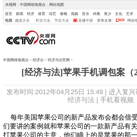
央视网
|
中国网络电视台
|
网站地图
首页
新闻
经济
体育
综艺
春晚
戏曲
音乐
科教
青少
文化
艺术
电视
频道大全
栏目大全
节目大全
直播中国
赛事直播
网络
中国网络电视台
>
经济台
>
经济与法官网
>
[经济与法]苹果手机调包案（20
发布时间:2012年04月25日 15:49 |
进入复兴
经济与法 |
手机看视频
每年美国苹果公司的新产品发布会都会偣受
们要讲的案例就和苹果公司的一款新产品有
打苹果公司的主意，他们瞄上的是苹果的那一