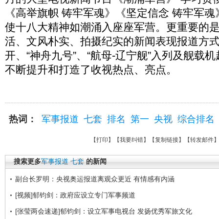
《高举旗帜 铸牢军魂》《坚定信念 铸牢军
使十八大精神如潮涌入座座军营。更重要的
活、文风朴实、拍摄纪实的新闻表现报道方式，
开、“神舟九号”、“航母-辽宁舰”入列及舰载
不断提升和打造了收视热点、亮点。
热词：
军事报道
七套
排名
第一
央视
综合排名
【
打印
】【
我要纠错
】【
复制链接
】【
转发邮件
搜索更多
军事报道
七套
的新闻
副台长罗明：央视奥运报道离观众更近 有情感有内涵
[视频]郁钧剑：政府应设立专门军事频道
[张莹两会速递]郁钧剑：设立军事电视台 发扬优秀军旅文化