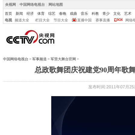
央视网
|
中国网络电视台
|
网站地图
首页
新闻
经济
体育
综艺
春晚
戏曲
音乐
科教
青少
文化
艺术
电视
频道大全
栏目大全
节目大全
直播中国
赛事直播
网络
中国网络电视台
>
军事频道
>
军营大舞台官网
>
总政歌舞团庆祝建党90周年歌舞晚
发布时间:2011年07月25日 