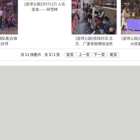
[篮球公园]20151225 人在
篮途——胡雪峰
刺团队配合领
[篮球公园]强强对话 北
[篮球公园
大好球
京、广厦谁能继续连胜
火线
1
共
11
张图片
共
/
1
页
首页
上一页
下一页
尾页