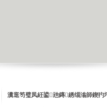
瀵逛笉璧凤紝鍙兘鏄綉缁滃師鍥犳