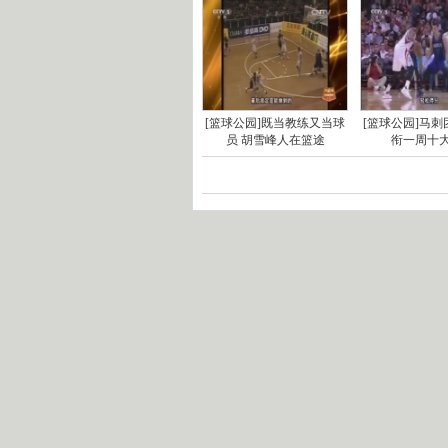
[篮球公园]既当教练又当球
[篮球公园]马
员 胡雪峰人在篮途
衔一周十