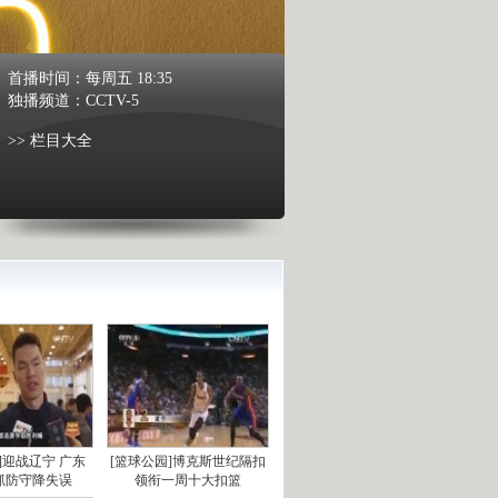
首播时间：
每周五 18:35
独播频道：
CCTV-5
>> 栏目大全
]迎战辽宁 广东
[篮球公园]博克斯世纪隔扣
抓防守降失误
领衔一周十大扣篮