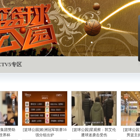
CTV5专区
控集团赞助
[篮球公园]欧洲冠军联赛16
[篮球公园]星观察：郭艾伦
[篮球公园
篮世界杯
强分组出炉
遭球迷袭击受伤
男篮主