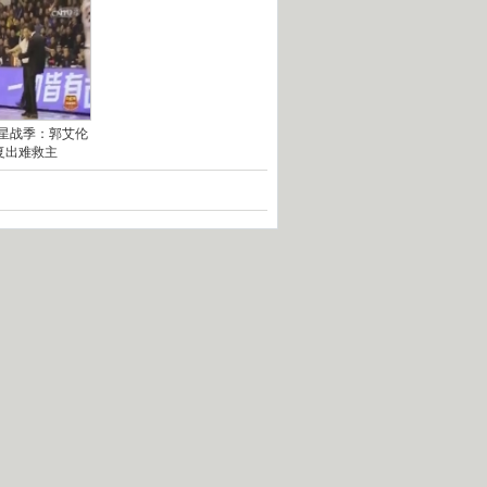
]星战季：郭艾伦
复出难救主