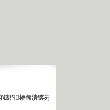
垨鏃犳椤甸潰锛岃