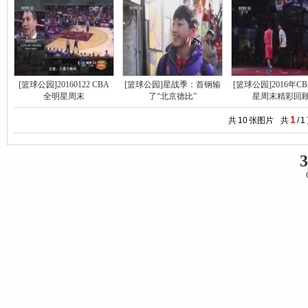
[篮球公园]20160122 CBA
[篮球公园]星战季：首钢输
[篮球公园]2016年C
全明星周末
了“北京德比”
星周末精彩回
1
共
10
张图片
共
/
1
3