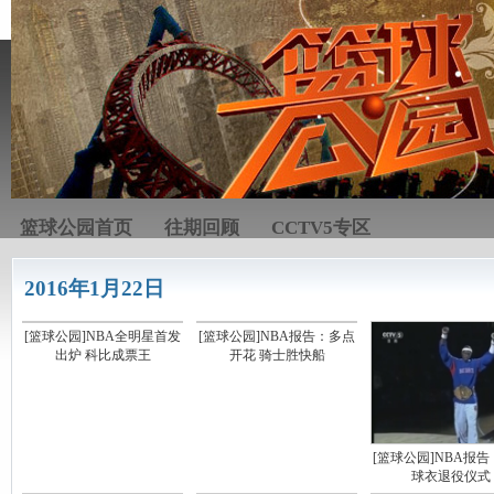
篮球公园首页
往期回顾
CCTV5专区
2016年1月22日
[篮球公园]NBA全明星首发
[篮球公园]NBA报告：多点
出炉 科比成票王
开花 骑士胜快船
[篮球公园]NBA报
球衣退役仪式