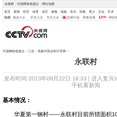
央视网
|
中国网络电视台
|
网站地图
首页
新闻
经济
体育
综艺
春晚
戏曲
音乐
科教
青少
文化
艺术
电视
频道大全
栏目大全
节目大全
直播中国
赛事直播
网络
中国网络电视台
>
三农
>
美丽中国乡村行官网
>
永联村
发布时间:2013年09月22日 16:33 |
进入复兴
手机看新闻
基本情况：
华夏第一钢村——永联村目前所辖面积10