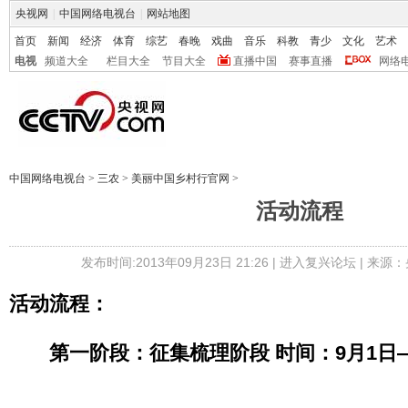
央视网
|
中国网络电视台
|
网站地图
首页
新闻
经济
体育
综艺
春晚
戏曲
音乐
科教
青少
文化
艺术
电视
频道大全
栏目大全
节目大全
直播中国
赛事直播
网络
中国网络电视台
>
三农
>
美丽中国乡村行官网
>
活动流程
发布时间:2013年09月23日 21:26 |
进入复兴论坛
| 来源：
活动流程：
第一阶段：征集梳理阶段 时间：9月1日—