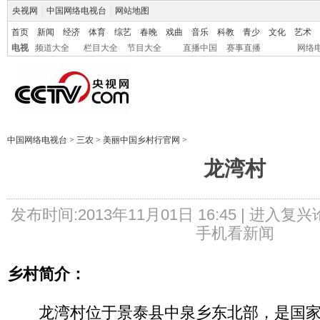
央视网
|
中国网络电视台
|
网站地图
首页
新闻
经济
体育
综艺
春晚
戏曲
音乐
科教
青少
文化
艺术
电视
频道大全
栏目大全
节目大全
直播中国
赛事直播
网络
中国网络电视台
>
三农
>
美丽中国乡村行官网
>
龙湾村
发布时间:2013年11月01日 16:45 |
进入复兴
手机看新闻
乡村简介：
龙湾村位于景泰县中泉乡东北部，是国家地