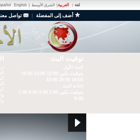
لغة：
العربية
|
الشرق الأوسط
|
English
spañol
أضف إلى المفضلة
｜
تواصل معنا
توقيت البث
ال
برن
البث الأول
ال
بتوقيت بكين 12:00 14:00 16:00
ال
18:00 20:00 22:00
ال
إعادة البث
كم
بتوقيت بكين 1:00 3:00 5:00 7:00
وا
9:00
وال