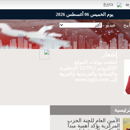
يوم الخميس 06 أغسطس 2026
امج
فيديو
إشعار
انتقلت بوابات الموقع
الإلكتروني لـCCTV الإنجليزية
والإسبانية والفرنسية والعربية
إلى www.cgtn.com
لرئيسية
الأمين العام للجنة الحزب
المركزية يؤكد أهمية مبدأ