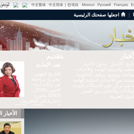
中文繁体
中文简体
|
Монгол
Русский
Français
E
｜
اجعلها صفحتك الرئيسية
بر
أخبار
بتقديم
امج "الأخبار" يتناول الأخبار
نهى الإبياري
محلية والدولية الهامة والأحداث
التاريخ المهني:
مفاجئة وتوضح موقف الحكومة
محررة مراجعة
صينية من الأحداث الدولية الهامة
في وكالة أنباء
ا هي تركز على الاتصالات الودية
الصين (2006_
لتبادلات والتعاون بين الصين
2009) محررة
دول العربية.
إخبارية في التلفزيون
المصري(1998 _ 2006)
الأخبار ا