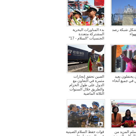
شكل شبكة رصد
بدء المناورات البحرية
هواء
المشتركة متعددة
الجنسيات "السلام - 17"
 يحتفلون بعيد
الصين تحقق إنجازات
 في جميع أنحاء
مثمرة في التعاون مع
الدول على طول الحزام
والطريق خلال السنوات
الثلاثة الماضية
لم المزيد من
قوات حفظ السلام الصينية