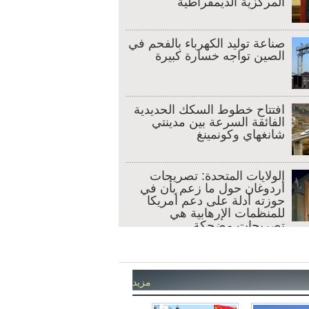
المركزية الديمقراطية
صناعة توليد الكهرباء بالفحم في
الصين تواجه خسارة كبيرة
افتتاح خطوط السكك الحديدية
الفائقة السرعة بين مدينتي
شانغهاي وكونمينغ
الولايات المتحدة: تصريحات
أردوغان حول ما زعم بأن في
حوزته أدلة على دعم أمريكا
للمنظمات الإرهابية هي
تصريحات مضحكة
إنجازات إعادة الإعمار بعد كارثة
زلزال ونتشوان
مزيد