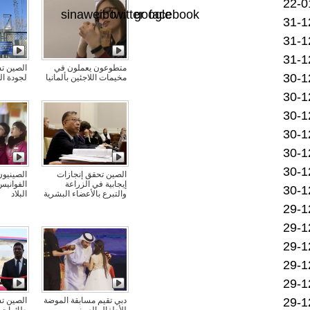
sinaweibo
twitter
google
facebook
متطوعون يعملون في
الصين ت
مخيمات اللاجئين بألمانيا
لجودة ال
الصين تحقق إنجازات
الصينيون
إيجابية في الزراعة
الفوانيس
والتبرع بالأعضاء البشرية
البلاد
دبي تقيم مسابقة الموضة
الصين تس