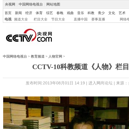
央视网
|
中国网络电视台
|
网站地图
首页
新闻
经济
体育
综艺
春晚
戏曲
音乐
科教
青少
文化
艺术
电视
频道大全
栏目大全
节目大全
直播中国
赛事直播
网络
中国网络电视台
>
教育频道
>
人物官网
>
CCTV-10科教频道《人物》栏
发布时间:2013年08月01日 14:19 |
进入网尚论坛
| 来源：