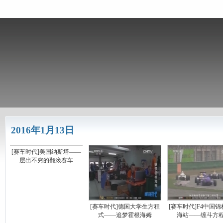
2016年1月13日
[赛车时代]美国纳斯塔——
层出不穷的翻滚赛车
[赛车时代]德国大学生方程
[赛车时代]F4中国
式——追梦霍根海姆
海站——缠斗方