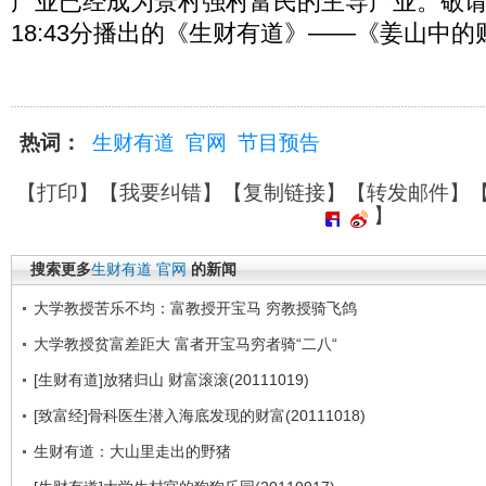
产业已经成为景村强村富民的主导产业。敬请关注
18:43分播出的《生财有道》——《姜山中
热词：
生财有道
官网
节目预告
【
打印
】【
我要纠错
】【
复制链接
】【
转发邮件
】
】
搜索更多
生财有道
官网
的新闻
大学教授苦乐不均：富教授开宝马 穷教授骑飞鸽
大学教授贫富差距大 富者开宝马穷者骑“二八“
[生财有道]放猪归山 财富滚滚(20111019)
[致富经]骨科医生潜入海底发现的财富(20111018)
生财有道：大山里走出的野猪