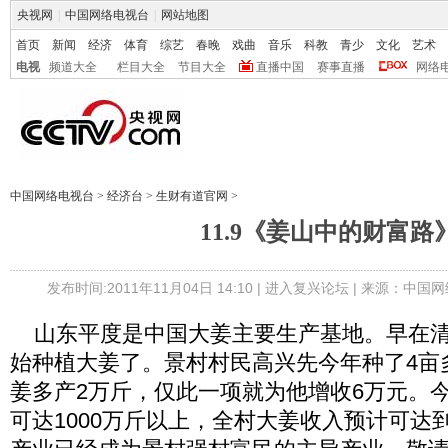
央视网
|
中国网络电视台
|
网站地图
首页
新闻
经济
体育
综艺
春晚
戏曲
音乐
科教
青少
文化
艺术
电视
频道大全
栏目大全
节目大全
直播中国
赛事直播
网络
中国网络电视台
>
经济台
>
生财有道官网
>
11.9《姜山中的财富路
发布时间:2011年11月04日 14:10 |
进入复兴论坛
| 来源：中国网
山东平度是中国大姜主要生产基地。早在清
始种植大姜了。景村村民高兴先今年种了4亩
姜多产2万斤，仅此一项就为他增收6万元。
可达1000万斤以上，全村大姜收入预计可达到