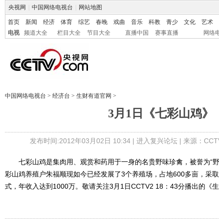
央视网
|
中国网络电视台
|
网站地图
首页
新闻
经济
体育
综艺
春晚
戏曲
音乐
科教
青少
文化
艺术
电视
频道大全
栏目大全
节目大全
直播中国
赛事直播
网络
中国网络电视台
>
经济台
>
生财有道官网
>
3月1日《七彩山鸡》
发布时间:2012年03月02日 10:34 |
进入复兴论坛
| 来源：CCT
七彩山鸡是集肉用、观赏和药用于一身的名贵野味珍禽，被誉为“野味
彩山鸡养殖户朱福顺现如今已经发展了3个养殖场，占地600多亩，采
式，年收入达到1000万。敬请关注3月1日CCTV2 18：43分播出的