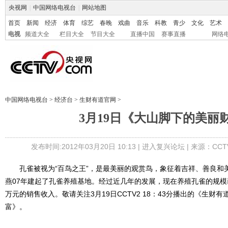
央视网
|
中国网络电视台
|
网站地图
首页
新闻
经济
体育
综艺
春晚
戏曲
音乐
科教
青少
文化
艺术
电视
频道大全
栏目大全
节目大全
直播中国
赛事直播
网络
中国网络电视台
>
经济台
>
生财有道官网
>
3月19日《大山脚下的美丽
发布时间:2012年03月20日 10:13 |
进入复兴论坛
| 来源：CCT
孔雀被视为“百鸟之王”，是最美丽的观赏鸟，象征着吉祥、善良和
燕07年建起了孔雀养殖基地。经过近几年的发展，现在养殖孔雀的规
万元的销售收入。敬请关注3月19日CCTV2 18：43分播出的《生财
富》。