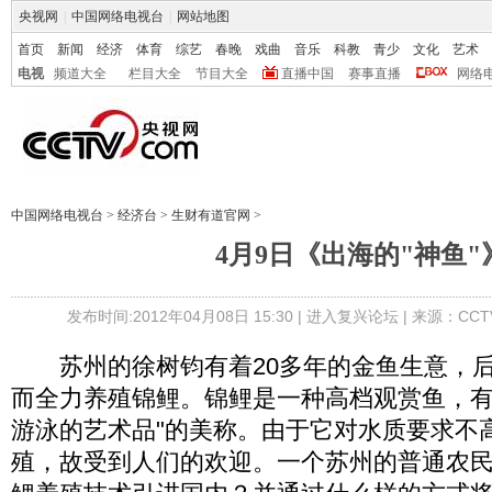
央视网
|
中国网络电视台
|
网站地图
首页
新闻
经济
体育
综艺
春晚
戏曲
音乐
科教
青少
文化
艺术
电视
频道大全
栏目大全
节目大全
直播中国
赛事直播
网络
中国网络电视台
>
经济台
>
生财有道官网
>
4月9日《出海的"神鱼"
发布时间:2012年04月08日 15:30 |
进入复兴论坛
| 来源：CCT
苏州的徐树钧有着20多年的金鱼生意，后
而全力养殖锦鲤。锦鲤是一种高档观赏鱼，有"
游泳的艺术品"的美称。由于它对水质要求不
殖，故受到人们的欢迎。一个苏州的普通农