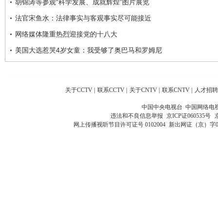
胡锦涛等参观“科学发展、成就辉煌”图片展览
法官宋鱼水：法律事实与客观事实尽可能接近
网络媒体隆重热烈迎接党的十八大
美国大选惹哭4岁女童：我受够了奥巴马和罗姆尼
关于CCTV
|
联系CCTV
|
关于CNTV
|
联系CNTV
|
人才招聘
中国中央电视台 中国网络电
违法和不良信息举报
京ICP证060535号
网上传播视听节目许可证号 0102004
新出网证（京）字0