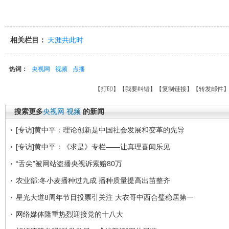
相关栏目：
天涯共此时
热词：
央视网
视频
点播
【
打印
】【
我要纠错
】【
复制链接
】【
转发邮件
搜索更多
央视网
视频
的新闻
[专访]黄中平：理论创新是中国社会发展和变革的先导
[专访]黄中平：《求是》专栏——让真理喜闻乐见
“舌尖”被网站盗播央视诉索赔80万
农业部:冬小麦播种过九成 播种质量提高出苗整齐
星光大道8周年节目投票引关注 大衣哥中西合璧稳居第一
网络媒体隆重热烈迎接党的十八大